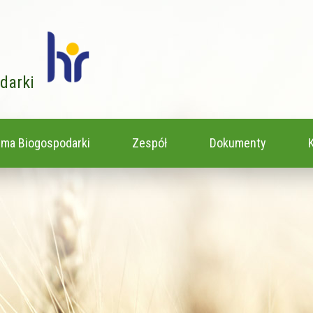
odarki
rma Biogospodarki
Zespół
Dokumenty