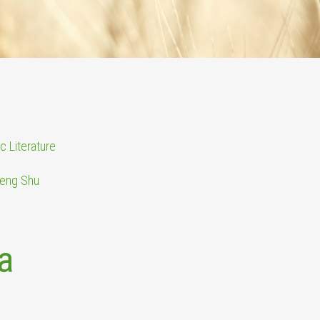
c Literature
sheng Shu
a