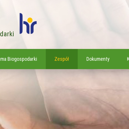
odarki
rma Biogospodarki
Zespół
Dokumenty