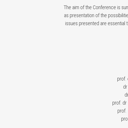
The aim of the Conference is sum
as presentation of the possibiliti
issues presented are essential
prof. 
dr 
dr ha
prof. dr ha
prof. dr
prof. d