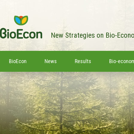
New Strategies on Bio-Econ
BioEcon
News
Results
Bio-econom