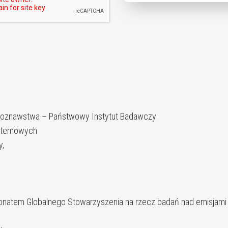
eboznawstwa – Państwowy Instytut Badawczy
ystemowych
y,
onatem Globalnego Stowarzyszenia na rzecz badań nad emisjami