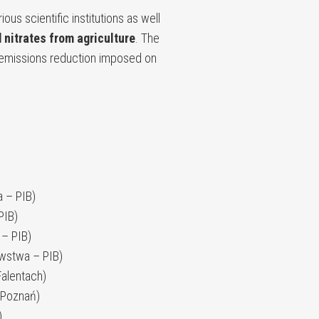
s scientific institutions as well
nitrates from agriculture
. The
 emissions reduction imposed on
 – PIB)
PIB)
– PIB)
wstwa – PIB)
alentach)
/Poznań)
)