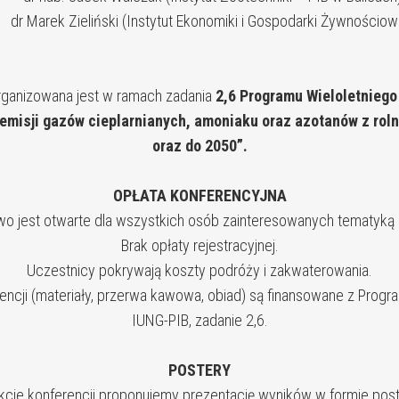
 Marek Zieliński (Instytut Ekonomiki i Gospodarki Żywnościow
ganizowana jest w ramach zadania
2,6 Programu Wieloletniego
 emisji gazów cieplarnianych, amoniaku oraz azotanów z rol
oraz do 2050”.
OPŁATA KONFERENCYJNA
wo jest otwarte dla wszystkich osób zainteresowanych tematyką k
Brak opłaty rejestracyjnej.
Uczestnicy pokrywają koszty podróży i zakwaterowania.
encji (materiały, przerwa kawowa, obiad) są finansowane z Progr
IUNG-PIB, zadanie 2,6.
POSTERY
kcie konferencji proponujemy prezentację wyników w formie pos